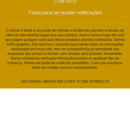
CONTATO
Como parar de receber notificações
O Jornal O Norte é um portal de notícias e tendências que tem a missão de
oferecer descobertas legais aos seus leitores. Nunca iremos exigir de você
que pague qualquer valor para liberar produtos (mesmo conteúdos). Somos
100% gratuitos. Nós fazemos o possível para manter todas as informações
atualizadas em nosso site, mas em consequência da velocidade das
mudanças das coisas no mundo, nem sempre será possível. Novamente:
Nunca solicitamos nenhuma informação pessoal ou qualquer tipo de
cobrança. Somos um portal de conteúdo jornalístico. Caso isso aconteça,
entre em contato conosco imediatamente.
ADS DIGITAL MEDIA LTDA | CNPJ: 47.588.797/0001-53