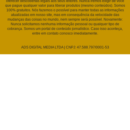
oferecer descobertas legais aos seus leitores. Nunca iremos exigir de você
que pague qualquer valor para liberar produtos (mesmo conteúdos). Somos
100% gratuitos. Nós fazemos o possível para manter todas as informações
atualizadas em nosso site, mas em consequência da velocidade das
mudanças das coisas no mundo, nem sempre será possível. Novamente:
Nunca solicitamos nenhuma informação pessoal ou qualquer tipo de
cobrança. Somos um portal de conteúdo jornalístico. Caso isso aconteça,
entre em contato conosco imediatamente.
ADS DIGITAL MEDIA LTDA | CNPJ: 47.588.797/0001-53