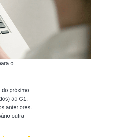
para o
s do próximo
dos) ao G1.
s anteriores.
ário outra