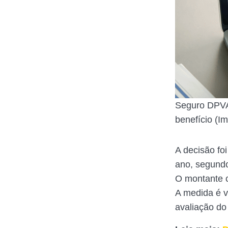
Seguro DPVAT
benefício (
A decisão fo
ano, segundo
O montante c
A medida é v
avaliação do