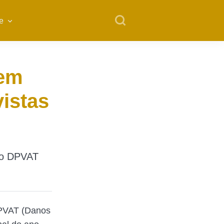
e
 em
istas
a o DPVAT
DPVAT (Danos