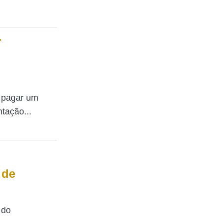
r
i pagar um
ntação...
 de
 do