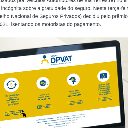
sados por Veículos Automotores de Via Terrestre) no fi
incógnita sobre a gratuidade do seguro. Nesta terça-feir
ho Nacional de Seguros Privados) decidiu pelo prêmio
21, isentando os motoristas do pagamento.