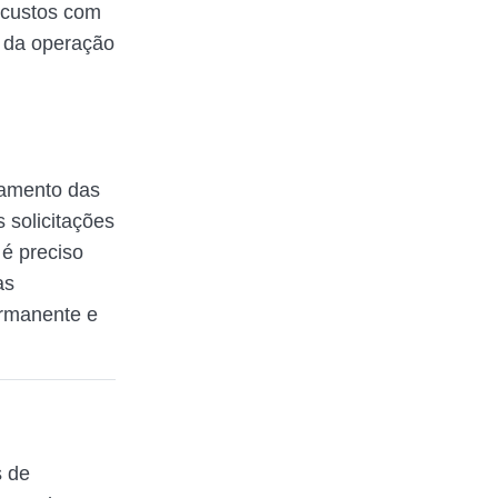
 custos com
 da operação
gamento das
 solicitações
é preciso
as
rmanente e
s de