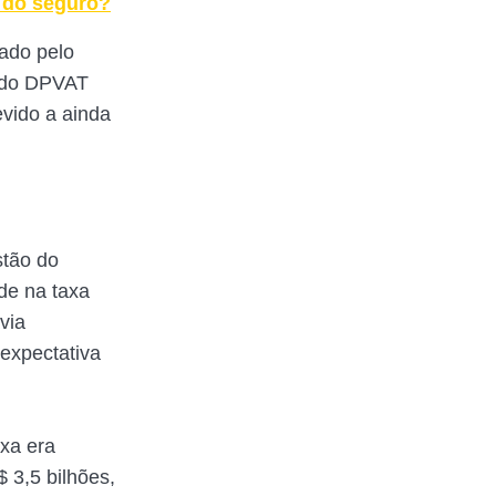
 do seguro?
ado pelo
o do DPVAT
vido a ainda
stão do
ade na taxa
via
 expectativa
ixa era
 3,5 bilhões,