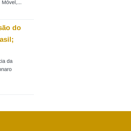
Móvel,...
são do
sil;
cia da
onaro