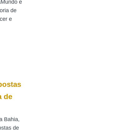
raMundo e
oria de
cer e
postas
a de
a Bahia,
ostas de