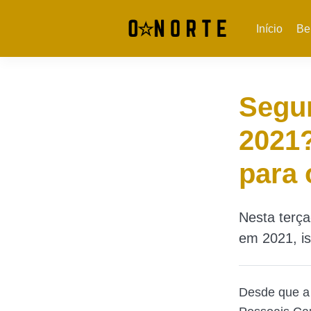
Início
Be
Segur
2021?
para 
Nesta terça
em 2021, i
Desde que a