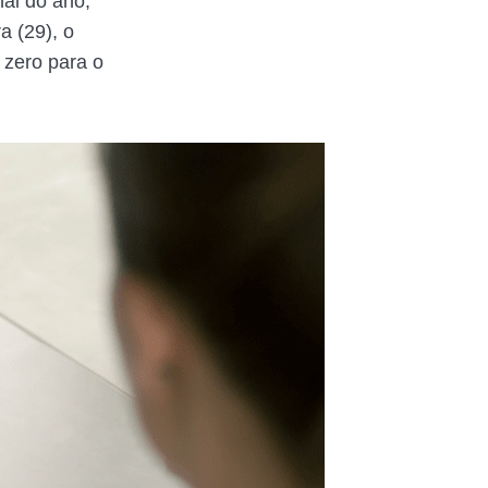
nal do ano,
a (29), o
 zero para o