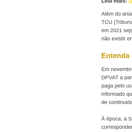
Leia mais:
D
Além do anún
TCU (Tribuna
em 2021 seja
não existir 
Entenda 
Em novembro,
DPVAT a part
paga pelo us
informado qu
de continuid
À época, a S
corresponden