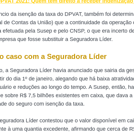
PVAT 2021: Quem tem direito a receber indenização
cio da isenção da taxa do DPVAT, também foi determin
l de Contas da União) que a continuidade da operaçã
 efetuada pela Susep e pelo CNSP, o que era incerto de
empresa que fosse substituir a Seguradora Líder.
o caso com a Seguradora Líder
 a Seguradora Líder havia anunciado que sairia da ge
ir do dia 1º de janeiro, alegando que há baixa atrativid
uário e reduções ao longo do tempo. A Susep, então, ha
e sobre R$ 7,5 bilhões existentes em caixa, que dava a
ade do seguro com isenção da taxa.
eguradora Líder contestou que o valor disponível em ca
te à uma quantia excedente, afirmando que cerca de R$