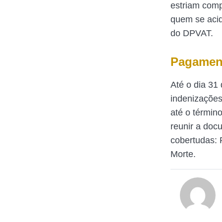
estriam com
quem se aci
do DPVAT.
Pagamen
Até o dia 31
indenizações
até o términ
reunir a doc
cobertudas:
Morte.