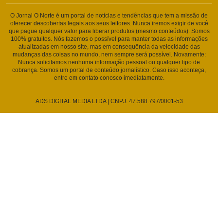
O Jornal O Norte é um portal de notícias e tendências que tem a missão de
oferecer descobertas legais aos seus leitores. Nunca iremos exigir de você
que pague qualquer valor para liberar produtos (mesmo conteúdos). Somos
100% gratuitos. Nós fazemos o possível para manter todas as informações
atualizadas em nosso site, mas em consequência da velocidade das
mudanças das coisas no mundo, nem sempre será possível. Novamente:
Nunca solicitamos nenhuma informação pessoal ou qualquer tipo de
cobrança. Somos um portal de conteúdo jornalístico. Caso isso aconteça,
entre em contato conosco imediatamente.
ADS DIGITAL MEDIA LTDA | CNPJ: 47.588.797/0001-53