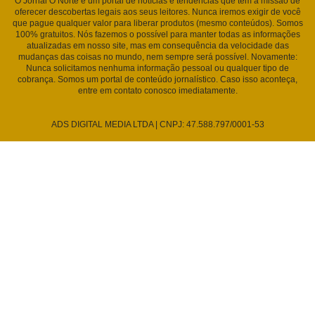
O Jornal O Norte é um portal de notícias e tendências que tem a missão de
oferecer descobertas legais aos seus leitores. Nunca iremos exigir de você
que pague qualquer valor para liberar produtos (mesmo conteúdos). Somos
100% gratuitos. Nós fazemos o possível para manter todas as informações
atualizadas em nosso site, mas em consequência da velocidade das
mudanças das coisas no mundo, nem sempre será possível. Novamente:
Nunca solicitamos nenhuma informação pessoal ou qualquer tipo de
cobrança. Somos um portal de conteúdo jornalístico. Caso isso aconteça,
entre em contato conosco imediatamente.
ADS DIGITAL MEDIA LTDA | CNPJ: 47.588.797/0001-53