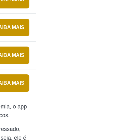
AIBA MAIS
AIBA MAIS
AIBA MAIS
emia, o app
icos.
eressado,
 seja, ele é