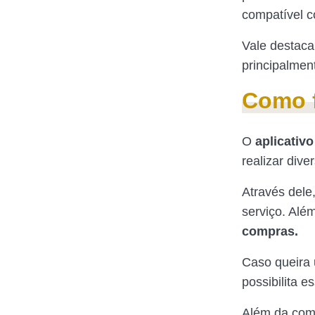
compatível c
Vale destaca
principalmen
Como f
O
aplicativ
realizar dive
Através dele
serviço. Alé
compras.
Caso queira u
possibilita e
Além da comp