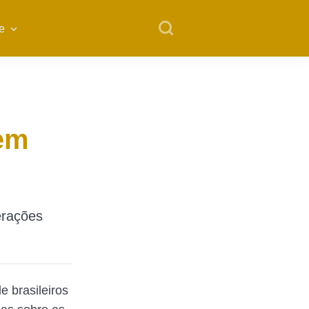
e
 em
erações
e brasileiros