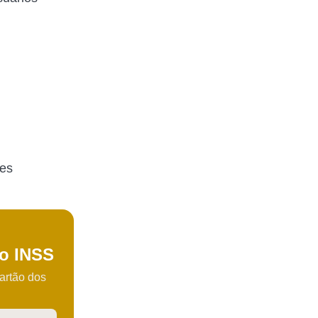
ões
io INSS
artão dos