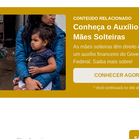
CONTEÚDO RELACIONADO
Conheça o Auxílio
Mães Solteiras
As mães solteiras têm direito
um auxílio financeiro do Gov
Federal. Saiba mais sobre!
CONHECER AGO
* Você continuará no site a
S