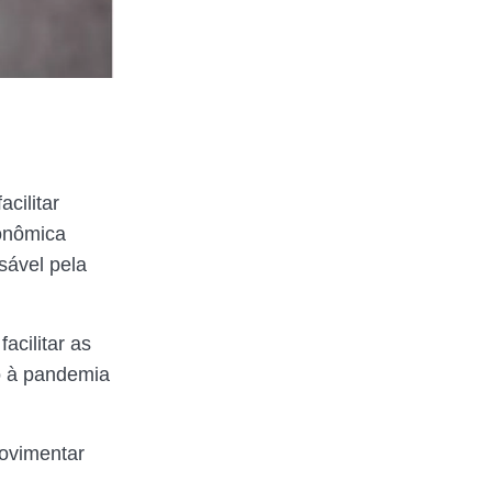
cilitar
conômica
sável pela
acilitar as
do à pandemia
movimentar