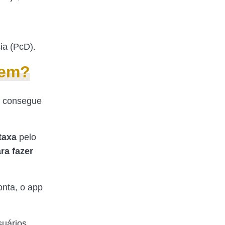
ia (PcD).
Tem?
ê consegue
taxa
pelo
ra fazer
onta, o app
suários