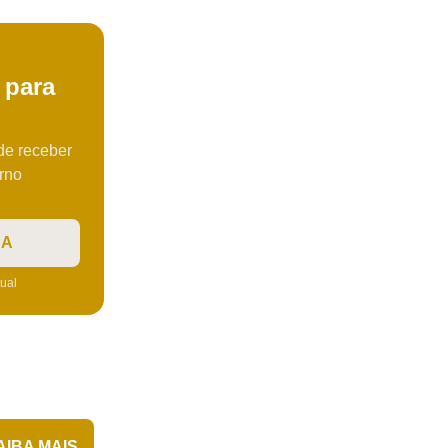
 para
 de receber
erno
RA
tual
AIBA MAIS