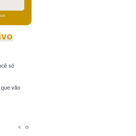
tual
ivo
ocê só
 que vão