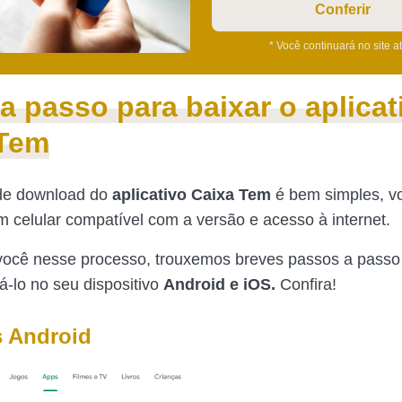
Conferir
* Você continuará no site a
a passo para baixar o aplicat
 Tem
de download do
aplicativo Caixa Tem
é bem simples, v
um celular compatível com a versão e acesso à internet.
você nesse processo, trouxemos breves passos a passo
á-lo no seu dispositivo
Android
e iOS.
Confira!
s Android