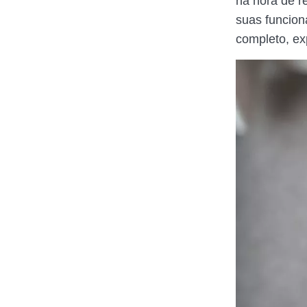
na hora de r
suas funcion
completo, ex