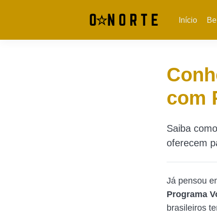
Início
Be
Conhe
com 
Saiba como
oferecem pa
Já pensou e
Programa Vo
brasileiros t