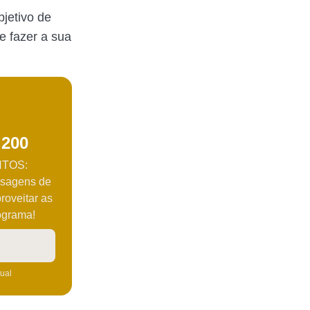
jetivo de
e fazer a sua
 200
TOS:
ssagens de
roveitar as
ograma!
tual