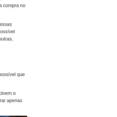
 a compra no
 essas
ossível
outras.
possível que
volvem o
rar apenas