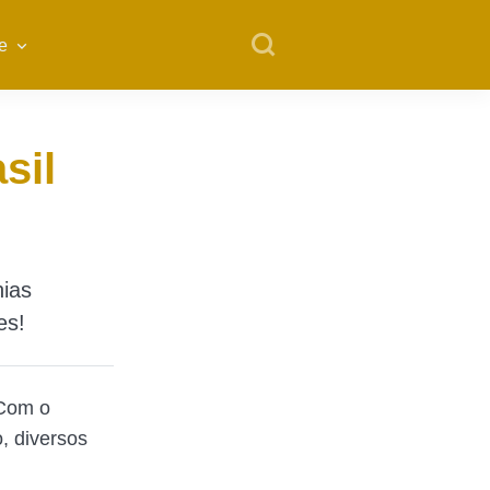
e
sil
hias
es!
 Com o
o, diversos