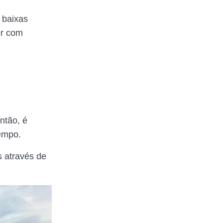
 baixas
er com
ntão, é
tempo.
 através de