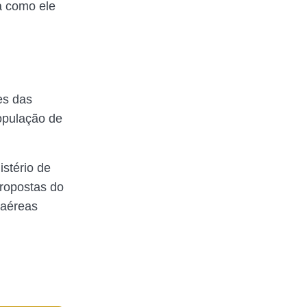
a como ele
es das
opulação de
stério de
propostas do
 aéreas