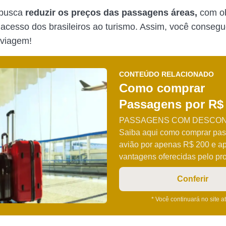
 busca
reduzir os preços das passagens áreas,
com ob
o acesso dos brasileiros ao turismo. Assim, você consegu
 viagem!
CONTEÚDO RELACIONADO
Como comprar
Passagens por R$
PASSAGENS COM DESCON
Saiba aqui como comprar pa
avião por apenas R$ 200 e ap
vantagens oferecidas pelo pr
Conferir
* Você continuará no site a