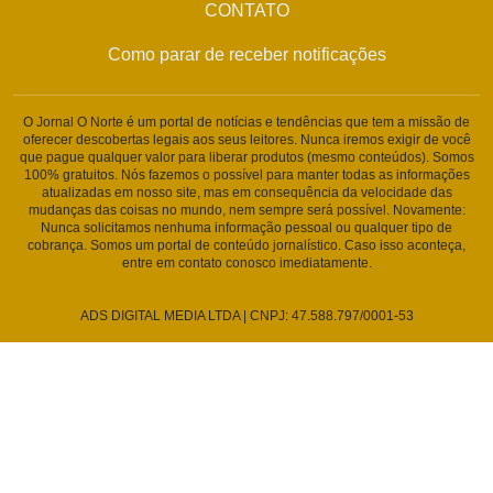
CONTATO
Como parar de receber notificações
O Jornal O Norte é um portal de notícias e tendências que tem a missão de
oferecer descobertas legais aos seus leitores. Nunca iremos exigir de você
que pague qualquer valor para liberar produtos (mesmo conteúdos). Somos
100% gratuitos. Nós fazemos o possível para manter todas as informações
atualizadas em nosso site, mas em consequência da velocidade das
mudanças das coisas no mundo, nem sempre será possível. Novamente:
Nunca solicitamos nenhuma informação pessoal ou qualquer tipo de
cobrança. Somos um portal de conteúdo jornalístico. Caso isso aconteça,
entre em contato conosco imediatamente.
ADS DIGITAL MEDIA LTDA | CNPJ: 47.588.797/0001-53