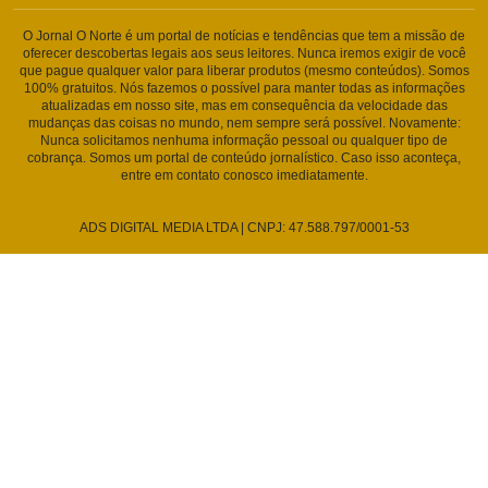
O Jornal O Norte é um portal de notícias e tendências que tem a missão de
oferecer descobertas legais aos seus leitores. Nunca iremos exigir de você
que pague qualquer valor para liberar produtos (mesmo conteúdos). Somos
100% gratuitos. Nós fazemos o possível para manter todas as informações
atualizadas em nosso site, mas em consequência da velocidade das
mudanças das coisas no mundo, nem sempre será possível. Novamente:
Nunca solicitamos nenhuma informação pessoal ou qualquer tipo de
cobrança. Somos um portal de conteúdo jornalístico. Caso isso aconteça,
entre em contato conosco imediatamente.
ADS DIGITAL MEDIA LTDA | CNPJ: 47.588.797/0001-53