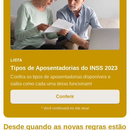
LISTA
Tipos de Aposentadorias do INSS 2023
Confira os tipos de aposentadorias disponíveis e
saiba como cada uma delas funcionam!
Conferir
* Você continuará no site atual
Desde quando as novas regras estão