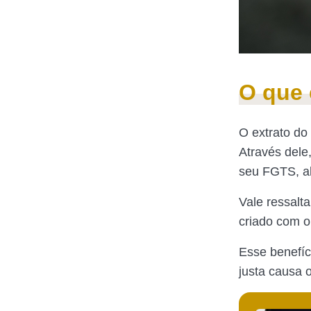
O que 
O extrato do
Através dele
seu FGTS, al
Vale ressalt
criado com ob
Esse benefíc
justa causa 