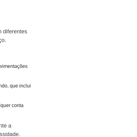
m diferentes
ço.
ovimentações
do, que inclui
lquer conta
nte a
essidade.