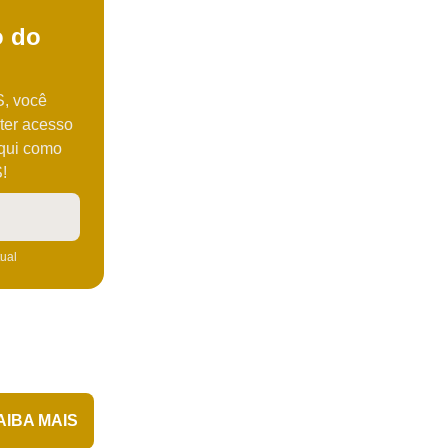
o do
S, você
ter acesso
aqui como
!
tual
AIBA MAIS