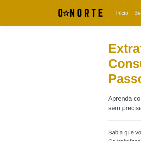
Início
Be
Extr
Consu
Pass
Aprenda com
sem precisa
Sabia que v