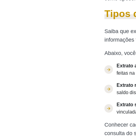
Tipos 
Saiba que ex
informações 
Abaixo, você
Extrato a
feitas n
Extrato 
saldo di
Extrato 
vinculad
Conhecer cad
consulta do 