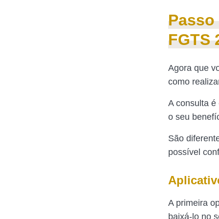
Passo 
FGTS 
Agora que vo
como realiza
A consulta é
o seu benefí
São diferente
possível con
Aplicati
A primeira o
baixá-lo no s