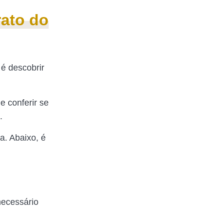
rato do
é descobrir
e conferir se
.
a. Abaixo, é
necessário