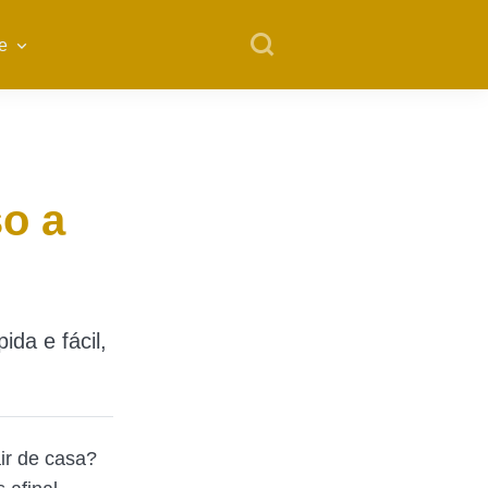
e
so a
da e fácil,
ir de casa?