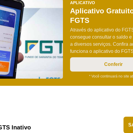
APLICATIVO
Aplicativo Gratuit
FGTS
Através do aplicativo do FGT
consegue consultar o saldo e 
a diversos serviços. Confira 
funciona o aplicativo do FGTS
Conferir
* Você continuará no site a
S
TS Inativo