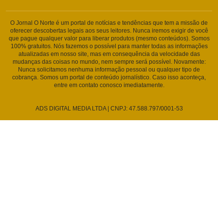
O Jornal O Norte é um portal de notícias e tendências que tem a missão de
oferecer descobertas legais aos seus leitores. Nunca iremos exigir de você
que pague qualquer valor para liberar produtos (mesmo conteúdos). Somos
100% gratuitos. Nós fazemos o possível para manter todas as informações
atualizadas em nosso site, mas em consequência da velocidade das
mudanças das coisas no mundo, nem sempre será possível. Novamente:
Nunca solicitamos nenhuma informação pessoal ou qualquer tipo de
cobrança. Somos um portal de conteúdo jornalístico. Caso isso aconteça,
entre em contato conosco imediatamente.
ADS DIGITAL MEDIA LTDA | CNPJ: 47.588.797/0001-53