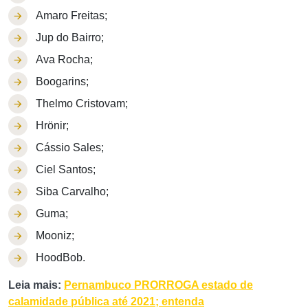
Amaro Freitas;
Jup do Bairro;
Ava Rocha;
Boogarins;
Thelmo Cristovam;
Hrönir;
Cássio Sales;
Ciel Santos;
Siba Carvalho;
Guma;
Mooniz;
HoodBob.
Leia mais:
Pernambuco PRORROGA estado de
calamidade pública até 2021; entenda